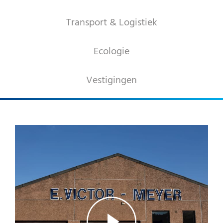
SIERGRANULATEN
Transport & Logistiek
INDUSTRIËLE PRODUCTEN
PREBEL
Ecologie
STEENHOUWERIJ
Vestigingen