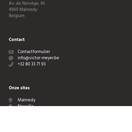
Av. de Norvège, 45
4960 Malmedy
Belgium
Contact
Contactformulier
info@victor-meyer.be
+32 80 33 71 93
Onze sites
Malmedy
Neuville
Hermalle s.Argenteau
Toegangskaart