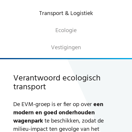
SIERGRANULATEN
Transport & Logistiek
INDUSTRIËLE PRODUCTEN
PREBEL
Ecologie
STEENHOUWERIJ
Vestigingen
Verantwoord ecologisch
transport
De EVM-groep is er fier op over
een
modern en goed onderhouden
wagenpark
te beschikken, zodat de
milieu-impact ten gevolge van het