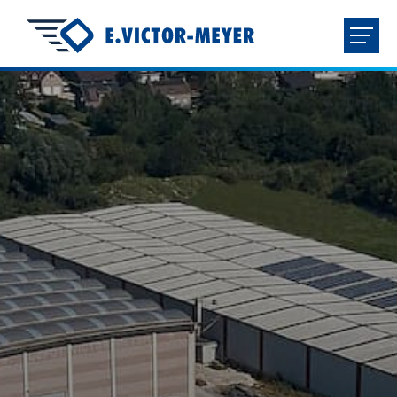
FR
NL
EN
DE
HOME
UNTERNEHMEN
PRODUKTE
DOWNLOADS
KONTAKT