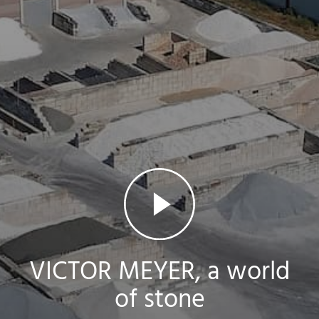
ZIERKIES & -SPLITT
INDUSTRIEPRODUKTE
PREBEL
STEINMETZ
Video ansehen
VICTOR MEYER, a world
of stone