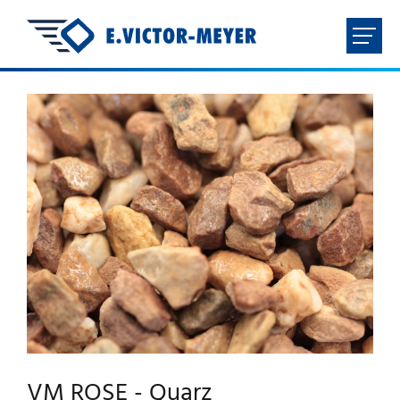
FR
NL
EN
DE
HOME
UNTERNEHMEN
PRODUKTE
DOWNLOADS
KONTAKT
VM ROSE - Quarz