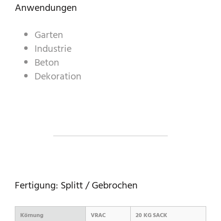
ZIERKIES & -SPLITT
Anwendungen
INDUSTRIEPRODUKTE
Garten
Industrie
PREBEL
Beton
STEINMETZ
Dekoration
Fertigung: Splitt / Gebrochen
Körnung
VRAC
20 KG SACK