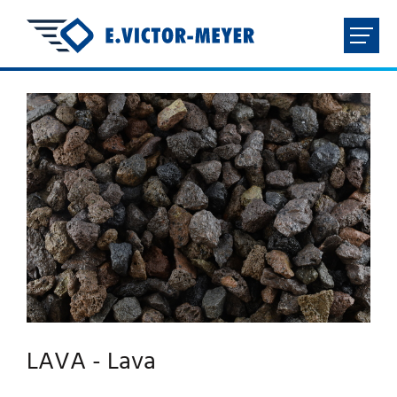
FR
NL
EN
DE
HOME
UNTERNEHMEN
PRODUKTE
DOWNLOADS
LAVA - Lava
KONTAKT