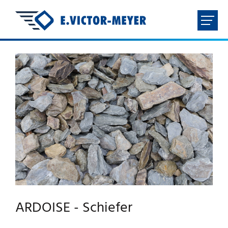
FR
NL
EN
DE
HOME
UNTERNEHMEN
PRODUKTE
DOWNLOADS
ARDOISE - Schiefer
KONTAKT