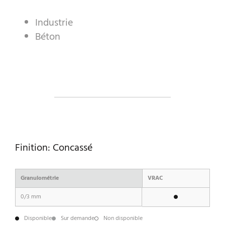
GRANULATS DÉCORATIFS
Industrie
PRODUITS INDUSTRIELS
Béton
PREBEL
MARBRERIE
Finition: Concassé
Granulométrie
VRAC
0/3 mm
Disponible
Sur demande
Non disponible