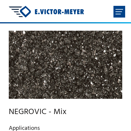
FR
NL
EN
DE
ACCUEIL
ENTREPRISE
PRODUITS
TÉLÉCHARGEMENTS
NEGROVIC - Mix
CONTACT
Applications