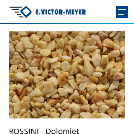
FR
NL
EN
DE
HOME
BEDRIJF
PRODUCTEN
DOWNLOADS
CONTACT
ROSSINI - Dolomiet