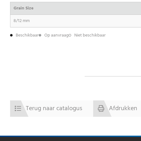
Grain Size
8/12 mm
Beschikbaar
Op aanvraag
Niet beschikbaar
Terug naar catalogus
Afdrukken