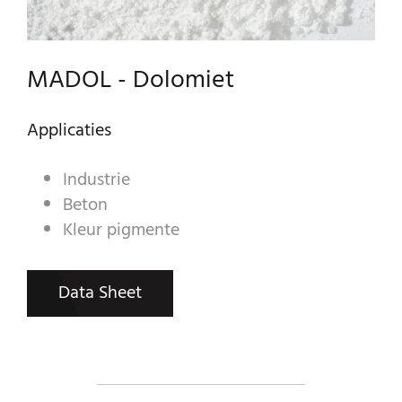
SIERGRANULATEN
INDUSTRIËLE PRODUCTEN
MADOL - Dolomiet
PREBEL
Applicaties
STEENHOUWERIJ
Industrie
Beton
Kleur pigmente
Data Sheet