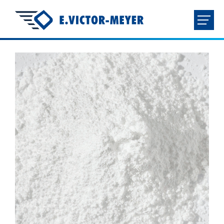
FR
NL
EN
DE
HOME
BEDRIJF
PRODUCTEN
DOWNLOADS
CONTACT