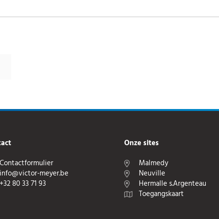
act
Onze sites
Contactformulier
Malmedy
info@victor-meyer.be
Neuville
+32 80 33 71 93
Hermalle s.Argenteau
Toegangskaart