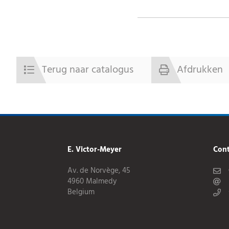
Terug naar catalogus
Afdrukken
E. Victor-Meyer
Cont
Av. de Norvège, 45
4960 Malmedy
Belgium