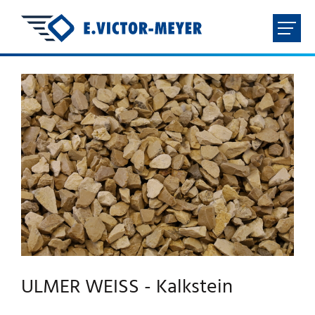
FR
NL
EN
DE
HOME
UNTERNEHMEN
PRODUKTE
DOWNLOADS
ULMER WEISS - Kalkstein
KONTAKT