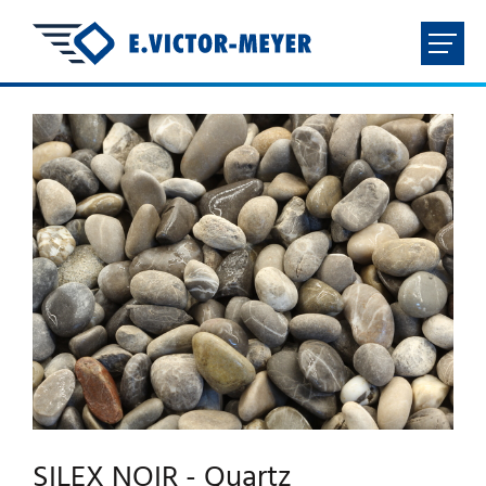
FR
NL
EN
DE
ACCUEIL
ENTREPRISE
PRODUITS
TÉLÉCHARGEMENTS
CONTACT
SILEX NOIR - Quartz