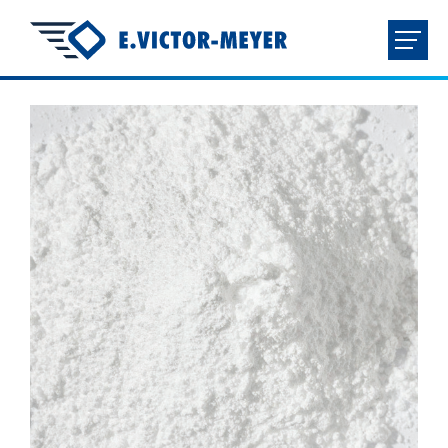
FR
NL
EN
DE
ACCUEIL
ENTREPRISE
PRODUITS
TÉLÉCHARGEMENTS
CONTACT